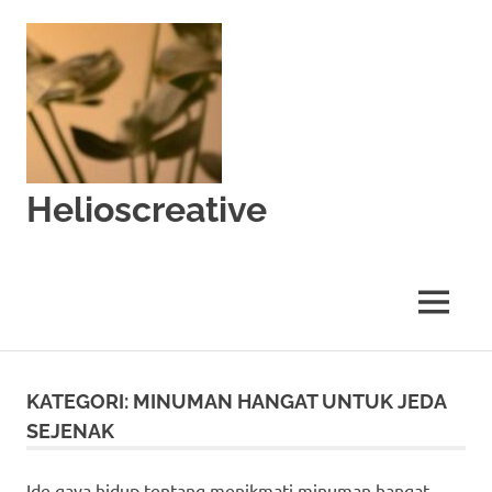
Skip
to
content
Helioscreative
MENU
KATEGORI:
MINUMAN HANGAT UNTUK JEDA
SEJENAK
Ide gaya hidup tentang menikmati minuman hangat